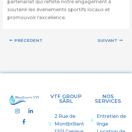
partenariat qui reflète notre engagement à
soutenir les événements sportifs locaux et
promouvoir l’excellence.
PRÉCÉDENT
SUIVANT
VTF GROUP
NOS
SÀRL
SERVICES
I
F
L
n
a
i
2 Rue de
Entretien de
s
c
n
t
e
k
Montbrillant
linge
a
b
e
1201 Genève
Location de