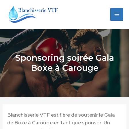
Aller
au
contenu
Sponsoring soirée Gala
Boxe à Carouge
Blanchisserie VTF est fière de soutenir le Gala
de Boxe à Carouge en tant que sponsor. Un