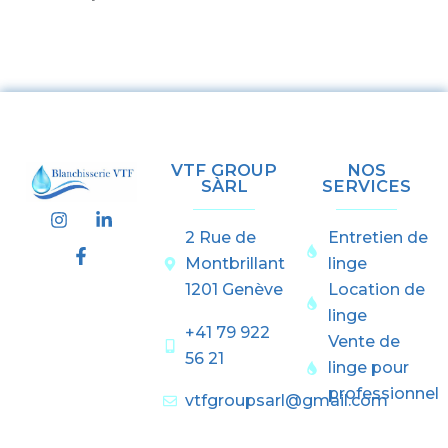
VTF GROUP
NOS
SÀRL
SERVICES
I
F
L
n
a
i
2 Rue de
Entretien de
s
c
n
t
e
k
Montbrillant
linge
a
b
e
1201 Genève
Location de
g
o
d
linge
r
o
i
+41 79 922
a
k
n
Vente de
m
-
-
56 21
linge pour
f
i
n
professionnel
vtfgroupsarl@gmail.com